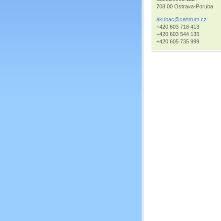
708 00 Ostrava-Poruba
akubac@c
entrum.c
z
+420 603 718 413
+420 603 544 135
+420 605 735 999