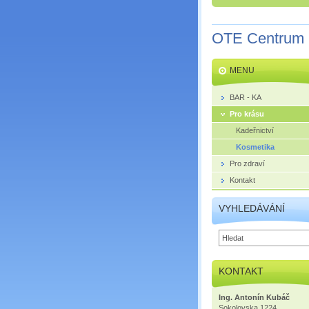
OTE Centrum
MENU
BAR - KA
Pro krásu
Kadeřnictví
Kosmetika
Pro zdraví
Kontakt
VYHLEDÁVÁNÍ
KONTAKT
Ing. Antonín Kubáč
Sokolovska 1224