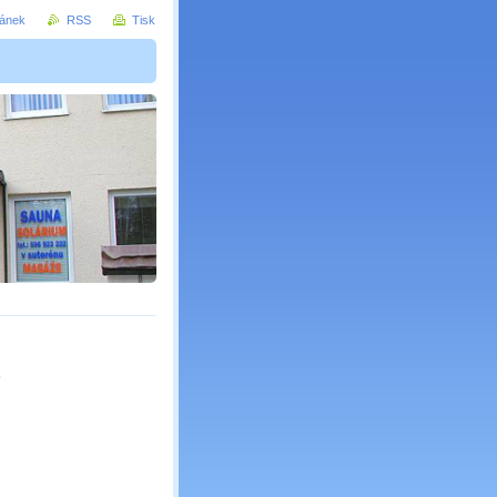
ránek
RSS
Tisk
9