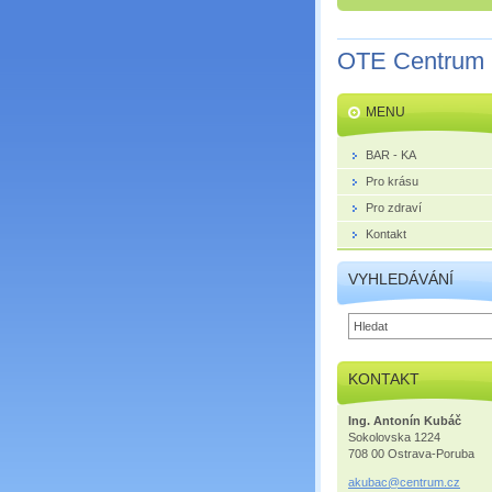
OTE Centrum
MENU
BAR - KA
Pro krásu
Pro zdraví
Kontakt
VYHLEDÁVÁNÍ
KONTAKT
Ing. Antonín Kubáč
Sokolovska 1224
708 00 Ostrava-Poruba
akubac@c
entrum.c
z