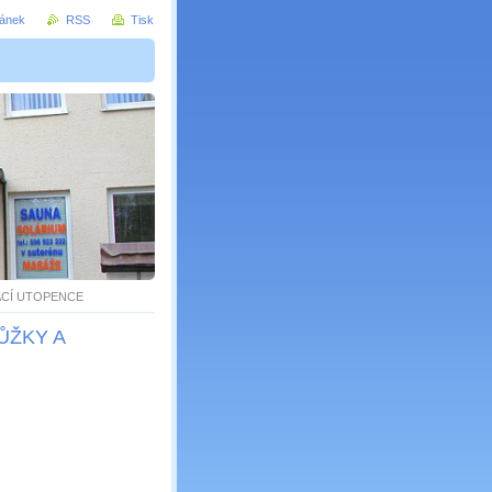
ránek
RSS
Tisk
ÁCÍ UTOPENCE
ŮŽKY A